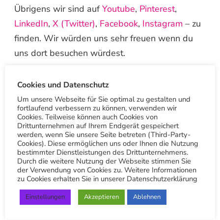
Übrigens wir sind auf
Youtube
,
Pinterest
,
LinkedIn
,
X (Twitter)
,
Facebook
,
Instagram
– zu
finden. Wir würden uns sehr freuen wenn du
uns dort besuchen würdest.
Google: Textilreinigung-Trieb
Cookies und Datenschutz
Hauptsitz
Um unsere Webseite für Sie optimal zu gestalten und
fortlaufend verbessern zu können, verwenden wir
Google: Textilreinigung-Trieb
Cookies. Teilweise können auch Cookies von
Botnang
Drittunternehmen auf Ihrem Endgerät gespeichert
werden, wenn Sie unsere Seite betreten (Third-Party-
Cookies). Diese ermöglichen uns oder Ihnen die Nutzung
Vielen Dank
bestimmter Dienstleistungen des Drittunternehmens.
Durch die weitere Nutzung der Webseite stimmen Sie
der Verwendung von Cookies zu. Weitere Informationen
Andere Beiträge
zu Cookies erhalten Sie in unserer Datenschutzerklärung
Einstellungen
Akzeptieren
Ablehnen