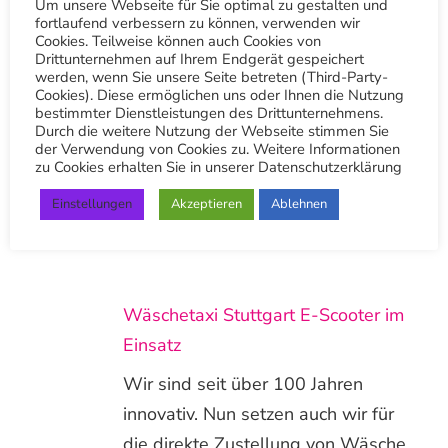
Um unsere Webseite für Sie optimal zu gestalten und
fortlaufend verbessern zu können, verwenden wir
Cookies. Teilweise können auch Cookies von
Sommerspecial: Bluse, Polo,
Drittunternehmen auf Ihrem Endgerät gespeichert
Sommerkleid, kurze Hose, Rock
werden, wenn Sie unsere Seite betreten (Third-Party-
Cookies). Diese ermöglichen uns oder Ihnen die Nutzung
bestimmter Dienstleistungen des Drittunternehmens.
Sommerspecial für App-Nutzer:
Durch die weitere Nutzung der Webseite stimmen Sie
Jetzt tolle Rabatte auf die Reinigung
der Verwendung von Cookies zu. Weitere Informationen
zu Cookies erhalten Sie in unserer Datenschutzerklärung
von Blusen, Polos, Sommerkleider,
Einstellungen
Akzeptieren
Ablehnen
Röcke und kurze Hosen sichern –
nur für kurze Zeit!
Wäschetaxi Stuttgart E-Scooter im
Einsatz
Wir sind seit über 100 Jahren
innovativ. Nun setzen auch wir für
die direkte Zustellung von Wäsche