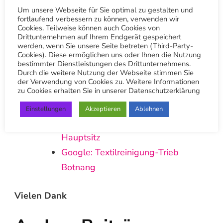
Um unsere Webseite für Sie optimal zu gestalten und
Social Media
fortlaufend verbessern zu können, verwenden wir
Cookies. Teilweise können auch Cookies von
Drittunternehmen auf Ihrem Endgerät gespeichert
werden, wenn Sie unsere Seite betreten (Third-Party-
Übrigens wir sind auf
Youtube
,
Pinterest
,
Cookies). Diese ermöglichen uns oder Ihnen die Nutzung
bestimmter Dienstleistungen des Drittunternehmens.
LinkedIn
,
X (Twitter)
,
Facebook
,
Instagram
– zu
Durch die weitere Nutzung der Webseite stimmen Sie
finden. Wir würden uns sehr freuen wenn du
der Verwendung von Cookies zu. Weitere Informationen
zu Cookies erhalten Sie in unserer Datenschutzerklärung
uns dort besuchen würdest.
Einstellungen
Akzeptieren
Ablehnen
Google: Textilreinigung-Trieb
Hauptsitz
Google: Textilreinigung-Trieb
Botnang
Vielen Dank