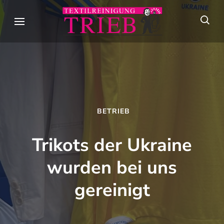
Skip
to
Textilreini
Meisterhafte
content
Trieb
Textilpflege seit
(Press
über 90 Jahren in
Enter)
Stuttgart
BETRIEB
Trikots der Ukraine
wurden bei uns
gereinigt