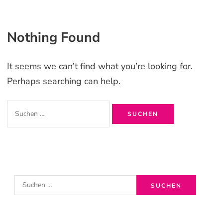
Nothing Found
It seems we can’t find what you’re looking for.
Perhaps searching can help.
Suchen
nach:
S
u
c