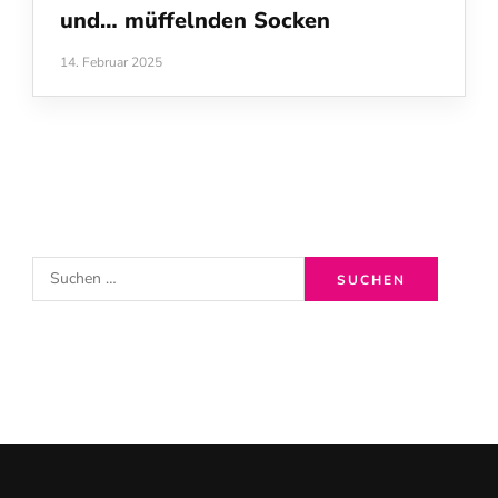
und… müffelnden Socken
14. Februar 2025
S
u
c
h
e
n
n