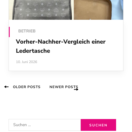
BETRIEB
Vorher-Nachher-Vergleich einer
Ledertasche
10. Juni 2026
Beitragsnavigation
OLDER POSTS
NEWER POSTS
S