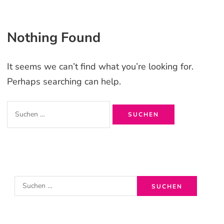
Nothing Found
It seems we can’t find what you’re looking for.
Perhaps searching can help.
Suchen
nach:
S
u
c