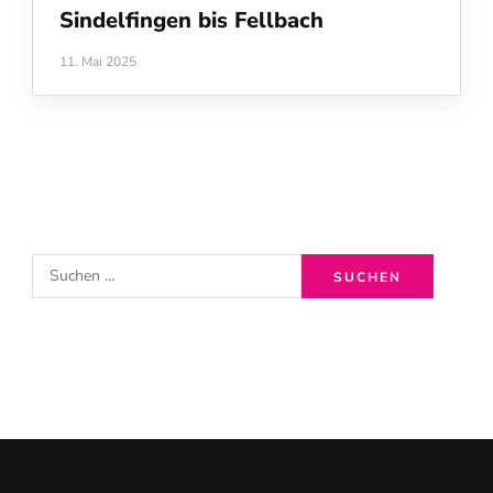
Sindelfingen bis Fellbach
11. Mai 2025
S
u
c
h
e
n
n