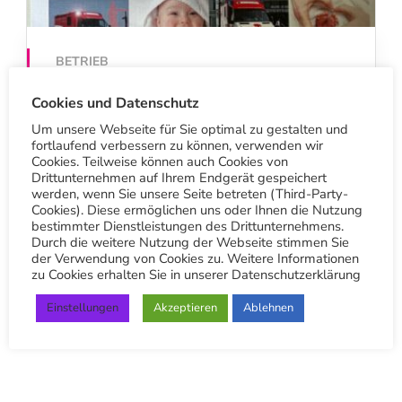
BETRIEB
Wir sind Paten des
Cookies und Datenschutz
Babynotarztwagen Felix
Um unsere Webseite für Sie optimal zu gestalten und
fortlaufend verbessern zu können, verwenden wir
6. September 2024
Cookies. Teilweise können auch Cookies von
Drittunternehmen auf Ihrem Endgerät gespeichert
werden, wenn Sie unsere Seite betreten (Third-Party-
Cookies). Diese ermöglichen uns oder Ihnen die Nutzung
bestimmter Dienstleistungen des Drittunternehmens.
Durch die weitere Nutzung der Webseite stimmen Sie
der Verwendung von Cookies zu. Weitere Informationen
zu Cookies erhalten Sie in unserer Datenschutzerklärung
Einstellungen
Akzeptieren
Ablehnen
S
u
c