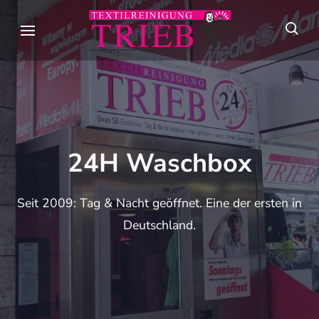
Skip
to
Textilreini
Meisterhafte
content
Trieb
Textilpflege seit
(Press
über 90 Jahren in
Enter)
Stuttgart
24H Waschbox
Seit 2009: Tag & Nacht geöffnet. Eine der ersten in
Deutschland.