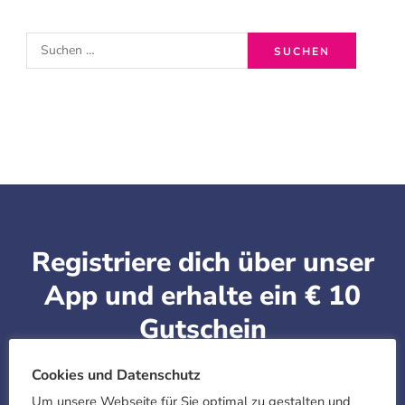
Navigation
S
u
c
h
e
n
n
a
Registriere dich über unser
c
App und erhalte ein € 10
h:
Gutschein
Alle Neukunden die sich über unsere App
Cookies und Datenschutz
"Stuttgart Textilreinigung" für Android und iOS
Um unsere Webseite für Sie optimal zu gestalten und