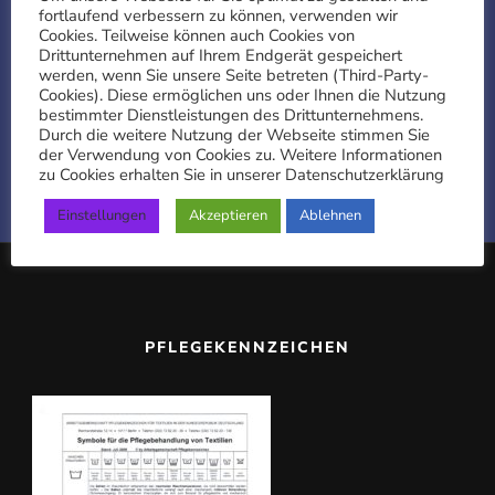
registrieren erhalten ein Willkommensgeschenk
fortlaufend verbessern zu können, verwenden wir
Cookies. Teilweise können auch Cookies von
in Form eines Gutscheins im Wert von € 10 auf
Drittunternehmen auf Ihrem Endgerät gespeichert
Ihren nächsten Einkauf.
werden, wenn Sie unsere Seite betreten (Third-Party-
Cookies). Diese ermöglichen uns oder Ihnen die Nutzung
bestimmter Dienstleistungen des Drittunternehmens.
Durch die weitere Nutzung der Webseite stimmen Sie
APP HERUNTERLADEN
der Verwendung von Cookies zu. Weitere Informationen
zu Cookies erhalten Sie in unserer Datenschutzerklärung
Einstellungen
Akzeptieren
Ablehnen
PFLEGEKENNZEICHEN