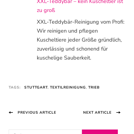
XXL-Teddybär – kein Kuscheltier ist
zu groß
XXL-Teddybär-Reinigung vom Profi:
Wir reinigen und pflegen
Kuscheltiere jeder Größe gründlich,
zuverlässig und schonend für
kuschelige Sauberkeit.
TAGS:
STUTTGART
,
TEXTILREINIGUNG
,
TRIEB
Post
PREVIOUS ARTICLE
NEXT ARTICLE
Navigation
S