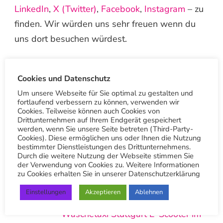
LinkedIn
,
X (Twitter)
,
Facebook
,
Instagram
– zu
finden. Wir würden uns sehr freuen wenn du
uns dort besuchen würdest.
Google: Textilreinigung-Trieb
Cookies und Datenschutz
Hauptsitz
Um unsere Webseite für Sie optimal zu gestalten und
Google: Textilreinigung-Trieb
fortlaufend verbessern zu können, verwenden wir
Botnang
Cookies. Teilweise können auch Cookies von
Drittunternehmen auf Ihrem Endgerät gespeichert
werden, wenn Sie unsere Seite betreten (Third-Party-
Cookies). Diese ermöglichen uns oder Ihnen die Nutzung
Vielen Dank
bestimmter Dienstleistungen des Drittunternehmens.
Durch die weitere Nutzung der Webseite stimmen Sie
Andere Beiträge
der Verwendung von Cookies zu. Weitere Informationen
zu Cookies erhalten Sie in unserer Datenschutzerklärung
Einstellungen
Akzeptieren
Ablehnen
Wäschetaxi Stuttgart E-Scooter im