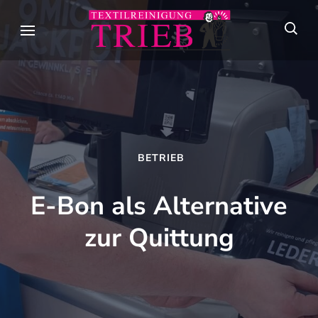
Skip
to
Textilreini
Meisterhafte
content
Trieb
Textilpflege seit
(Press
über 90 Jahren in
Enter)
Stuttgart
BETRIEB
E-Bon als Alternative
zur Quittung