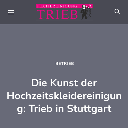
Skip
to
Textilreini
Meisterhafte
content
Trieb
Textilpflege seit
(Press
über 90 Jahren in
Enter)
Stuttgart
BETRIEB
Die Kunst der
Hochzeitskleidereinigun
g: Trieb in Stuttgart