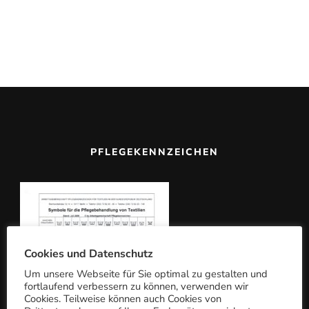
u
c
h
e
n
n
a
c
PFLEGEKENNZEICHEN
h:
Cookies und Datenschutz
Um unsere Webseite für Sie optimal zu gestalten und
fortlaufend verbessern zu können, verwenden wir
Cookies. Teilweise können auch Cookies von